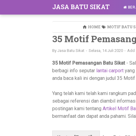
JASA BATU SIKAT
BER
HOME
MOTIF BATU 
35 Motif Pemasang
By
Jasa Batu Sikat
Selasa, 14 Juli 2020
Add
35 Motif Pemasangan Batu Sikat
- Sa
berbagi info seputar
lantai carport
yang 
anda baca kali ini dengan judul 35 Moti
Yang telah kami telah kami rangkum pada
sebagai referensi dan diambil informas
postingan kami tentang
Artikel Motif Ba
bermanfaat dan dapat anda pahami. Sil