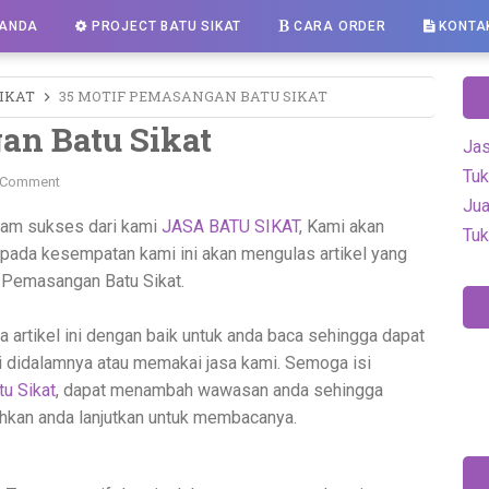
ANDA
PROJECT BATU SIKAT
CARA ORDER
KONTA
SIKAT
35 MOTIF PEMASANGAN BATU SIKAT
an Batu Sikat
Jas
Tuk
 Comment
Jua
lam sukses dari kami
JASA BATU SIKAT
, Kami akan
Tuk
pada kesempatan kami ini akan mengulas artikel yang
f Pemasangan Batu Sikat.
 artikel ini dengan baik untuk anda baca sehingga dapat
i didalamnya atau memakai jasa kami. Semoga isi
tu Sikat
, dapat menambah wawasan anda sehingga
ahkan anda lanjutkan untuk membacanya.