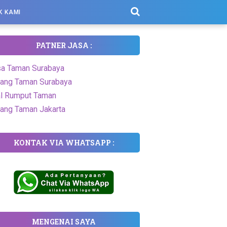
K KAMI
PATNER JASA :
a Taman Surabaya
ang Taman Surabaya
l Rumput Taman
ang Taman Jakarta
KONTAK VIA WHATSAPP :
MENGENAI SAYA