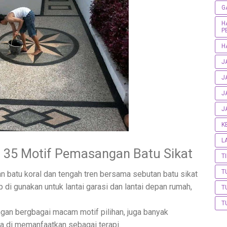
G
H
P
H
J
J
J
J
K
L
g 35 Motif Pemasangan Batu Sikat
T
T
n batu koral dan tengah tren bersama sebutan batu sikat
 di gunakan untuk lantai garasi dan lantai depan rumah,
T
T
an bergbagai macam motif pilihan, juga banyak
isa di memanfaatkan sebagai terapi.