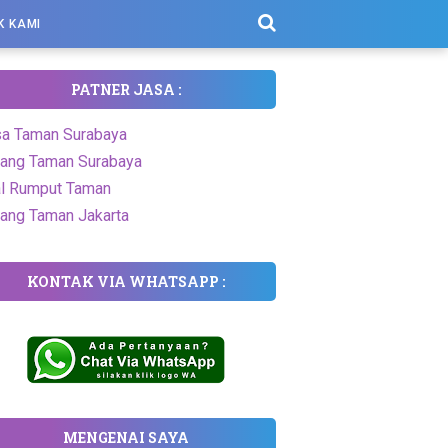
K KAMI
PATNER JASA :
a Taman Surabaya
ang Taman Surabaya
l Rumput Taman
ang Taman Jakarta
KONTAK VIA WHATSAPP :
MENGENAI SAYA