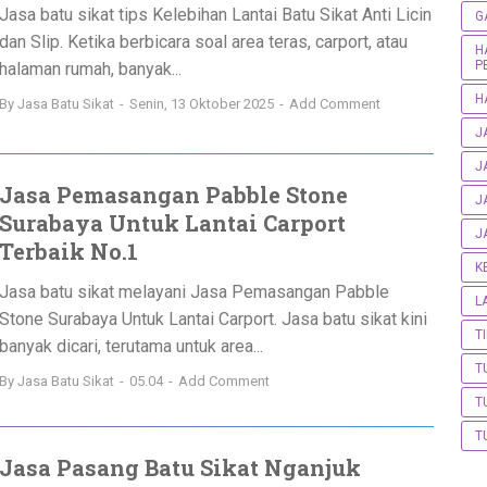
Jasa batu sikat tips Kelebihan Lantai Batu Sikat Anti Licin
G
dan Slip. Ketika berbicara soal area teras, carport, atau
H
P
halaman rumah, banyak...
H
By
Jasa Batu Sikat
Senin, 13 Oktober 2025
Add Comment
J
J
Jasa Pemasangan Pabble Stone
J
Surabaya Untuk Lantai Carport
J
Terbaik No.1
K
Jasa batu sikat melayani Jasa Pemasangan Pabble
L
Stone Surabaya Untuk Lantai Carport. Jasa batu sikat kini
T
banyak dicari, terutama untuk area...
T
By
Jasa Batu Sikat
05.04
Add Comment
T
T
Jasa Pasang Batu Sikat Nganjuk