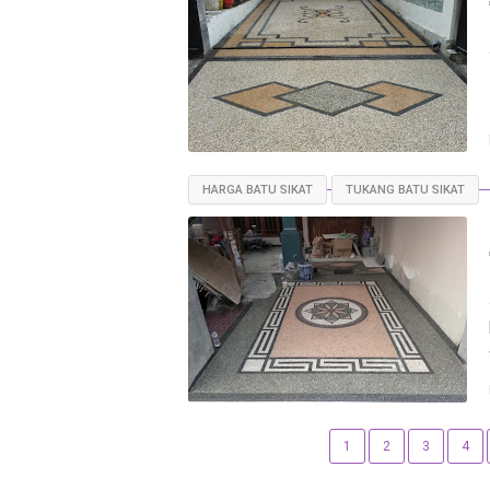
HARGA BATU SIKAT
TUKANG BATU SIKAT
1
2
3
4