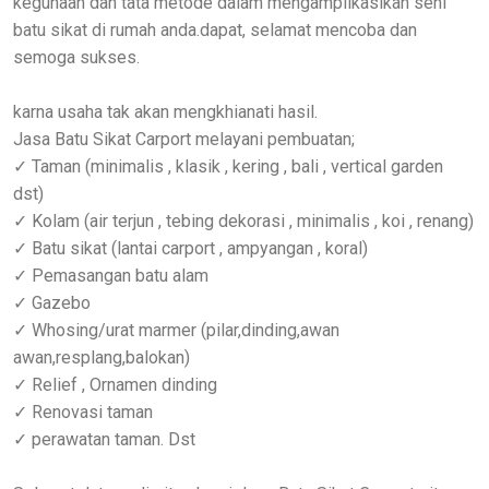
kegunaan dan tata metode dalam mengamplikasikan seni
batu sikat di rumah anda.dapat, selamat mencoba dan
semoga sukses.
karna usaha tak akan mengkhianati hasil.
Jasa Batu Sikat Carport melayani pembuatan;
✓ Taman (minimalis , klasik , kering , bali , vertical garden
dst)
✓ Kolam (air terjun , tebing dekorasi , minimalis , koi , renang)
✓ Batu sikat (lantai carport , ampyangan , koral)
✓ Pemasangan batu alam
✓ Gazebo
✓ Whosing/urat marmer (pilar,dinding,awan
awan,resplang,balokan)
✓ Relief , Ornamen dinding
✓ Renovasi taman
‌✓ perawatan taman. Dst