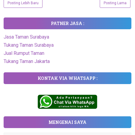
Posting Lebih Baru
Posting Lama
PATNER JASA :
Jasa Taman Surabaya
Tukang Taman Surabaya
Jual Rumput Taman
Tukang Taman Jakarta
KONTAK VIA WHATSAPP :
MENGENAI SAYA