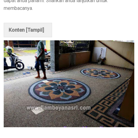
dapat anda pahami. Silahkan anda lanjutkan untuk
membacanya.
Konten [
Tampil
]